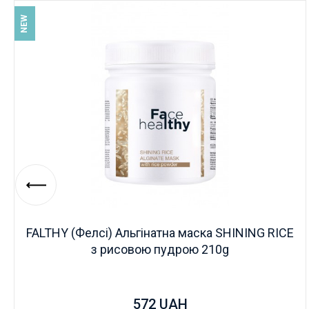
NEW
FALTHY (Фелсі) Альгінатна маска SHINING RICE
з рисовою пудрою 210g
572
UAH