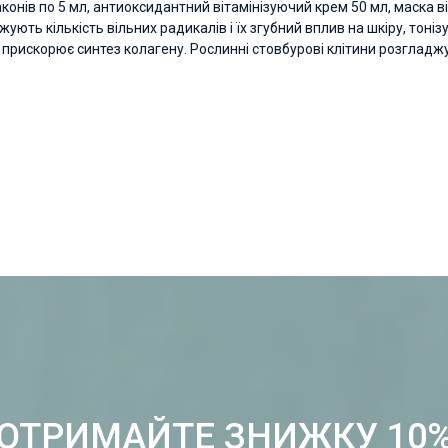
онів по 5 мл, антиоксидантний вітамінізуючий крем 50 мл, маска в
ють кількість вільних радикалів і їх згубний вплив на шкіру, тонізу
є, прискорює синтез колагену. Рослинні стовбурові клітини розгла
ОТРИМАЙТЕ ЗНИЖКУ 10