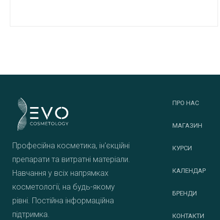
ПРО НАС
МАГАЗИН
Професійна косметика, ін'єкційні
КУРСИ
препарати та витратні матеріали.
КАЛЕНДАР
Навчання у всіх напрямках
косметології, на будь-якому
БРЕНДИ
рівні. Постійна інформаційна
підтримка.
КОНТАКТИ