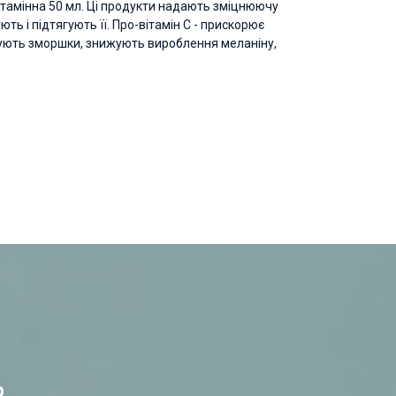
ітамінна 50 мл. Ці продукти надають зміцнюючу
ють і підтягують її. Про-вітамін С - прискорює
джують зморшки, знижують вироблення меланіну,
%