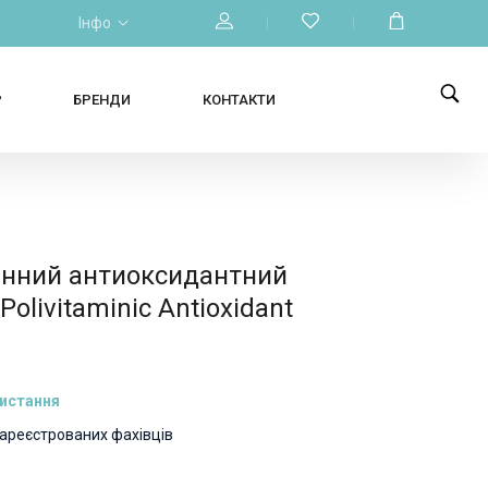
Інфо
Р
БРЕНДИ
КОНТАКТИ
інний антиоксидантний
Polivitaminic Antioxidant
ристання
зареєстрованих фахівців