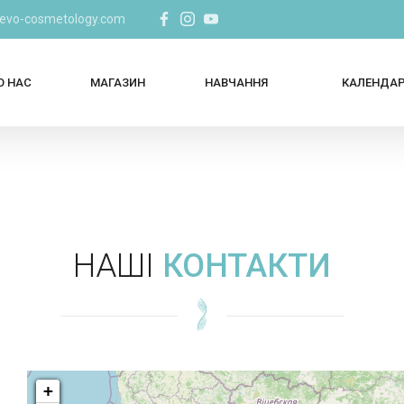
@evo-cosmetology.com
О НАС
МАГАЗИН
НАВЧАННЯ
КАЛЕНДА
НАШІ
КОНТАКТИ
+
+