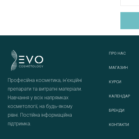
ПРО НАС
МАГАЗИН
Професійна косметика, ін'єкційні
КУРСИ
препарати та витратні матеріали.
КАЛЕНДАР
Навчання у всіх напрямках
косметології, на будь-якому
БРЕНДИ
рівні. Постійна інформаційна
підтримка.
КОНТАКТИ