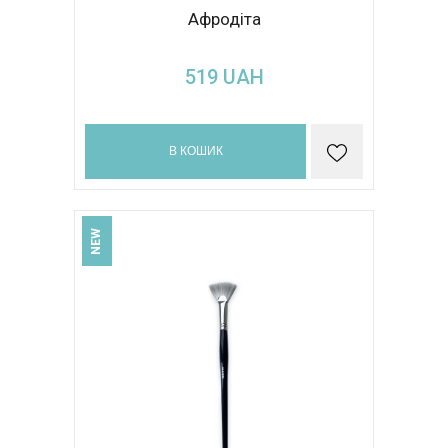
Афродіта
519
UAH
В КОШИК
NEW