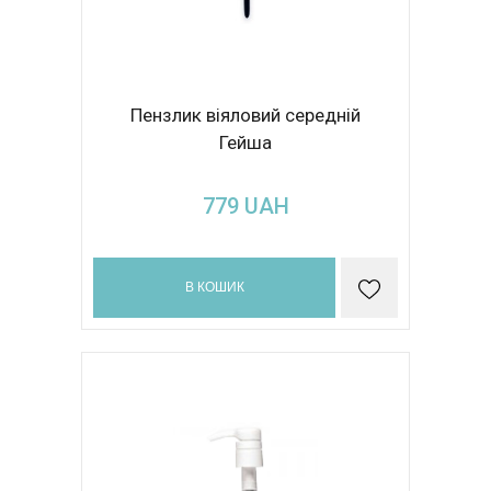
Пензлик віяловий середній
Гейша
779
UAH
В КОШИК