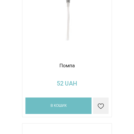
Помпа
52
UAH
В КОШИК