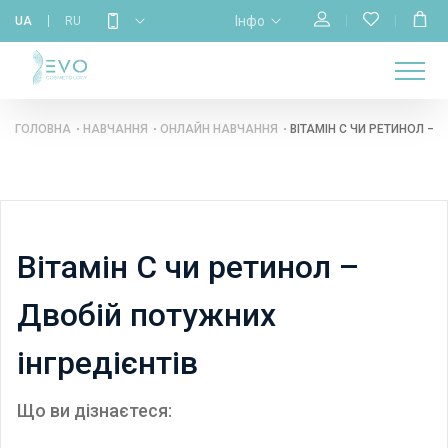
Інфо
UA
RU
МАГАЗИН
НАВЧАННЯ
ПРО
ГОЛОВНА
КАЛЕНДАР
БРЕНДИ
КОНТАКТИ
НАС
ГОЛОВНА
НАВЧАННЯ
ОНЛАЙН НАВЧАННЯ
ВІТАМІН C ЧИ РЕТИНОЛ – 
Вітамін C чи ретинол –
Двобій потужних
інгредієнтів
Що ви дізнаєтеся: