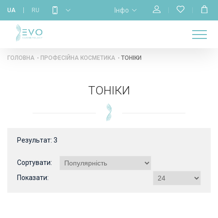
Інфо
UA
RU
МАГАЗИН
НАВЧАННЯ
ПРО
ГОЛОВНА
КАЛЕНДАР
БРЕНДИ
КОНТАКТИ
НАС
ГОЛОВНА
ПРОФЕСІЙНА КОСМЕТИКА
ТОНІКИ
ТОНІКИ
Результат:
3
Сортувати:
Показати: