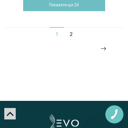
Показати ще
24
1
2
►