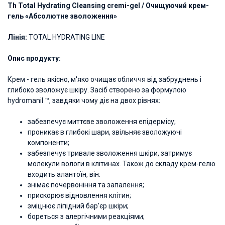
Th Total Hydrating Cleansing cremi-gel / Очищуючий крем-
гель «Абсолютне зволоження»
Лінія:
TOTAL HYDRATING LINE
Опис продукту:
Крем - гель якісно, ​​м'яко очищає обличчя від забруднень і
глибоко зволожує шкіру. Засіб створено за формулою
hydromanil ™, завдяки чому діє на двох рівнях:
забезпечує миттєве зволоження епідермісу;
проникає в глибокі шари, звільняє зволожуючі
компоненти;
забезпечує тривале зволоження шкіри, затримує
молекули вологи в клітинах. Також до складу крем-гелю
входить алантоїн, він:
знімає почервоніння та запалення;
прискорює відновлення клітин;
зміцнює ліпідний бар'єр шкіри;
бореться з алергічними реакціями;