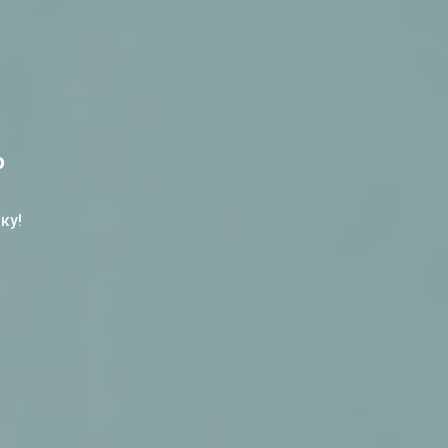
%
ку!