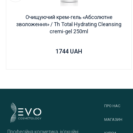
Очищуючий крем-гель «Абсолютне
зволоження» / Th Total Hydrating Cleansing
cremi-gel 250ml
1744
UAH
ПРО НАС
МАГАЗИН
Професійна косметика, ін'єкційні