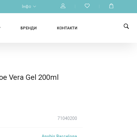
Інфо
Р
БРЕНДИ
КОНТАКТИ
oe Vera Gel 200ml
71040200
Anubis Barcelona