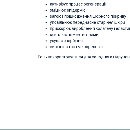
активізує процес регенерації
зміцнює епідерміс
загоює пошкодження шкірного покриву
уповільнює передчасне старіння шкіри
прискорює вироблення колагену і еласти
освітлює пігментні плями
усуває свербіння
вирівнює тон і мікрорельєф
Гель використовується для холодного гідруванн