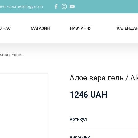
@evo-cosmetology.com
О НАС
МАГАЗИН
НАВЧАННЯ
КАЛЕНДА
RA GEL 200ML
Алое вера гель / Al
1246
UAH
Артикул
Виробник