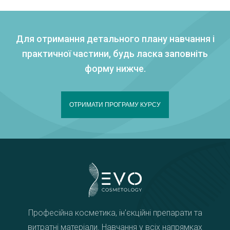
Для отримання детального плану навчання і
практичної частини, будь ласка заповніть
форму нижче.
ОТРИМАТИ ПРОГРАМУ КУРСУ
Професійна косметика, ін'єкційні препарати та
витратні матеріали. Навчання у всіх напрямках