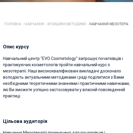
ГОЛОВНА
НАВЧАННЯ
ІН'ЄКЦІЙНІ МЕТОДИКИ
НАВЧАННЯ МЕЗОТЕРАПІЇ
Опис курсу
Навчальний центр "EVO Cosmetology" запрошує початківців і
практикуючих косметологів пройти навчальний курс з
мезотерапії. Наші висококваліфіковані викладачі досконало
володіють актуальними методиками і раді поділитися з Вами
необхідними теоретичними знаннями і практичними навичками,
які Ви зможете успішно застосовувати у власній повсякденній
практиці.
Цільова аудиторія
Навчання Мезотерапії призначено для початківців і