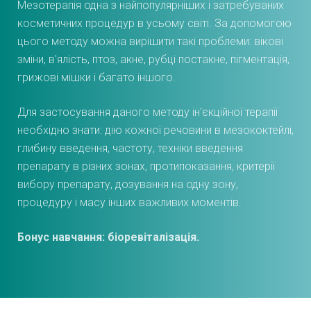
Мезотерапія одна з найпопулярніших і затребуваних
косметичних процедур в усьому світі. За допомогою
цього методу можна вирішити такі проблеми: вікові
зміни, в'ялість, птоз, акне, рубці постакне, пігментація,
грижові мішки і багато іншого.
Для застосування даного методу ін'єкційної терапії
необхідно знати: дію кожної речовини в мезококтейлі,
глибину введення, частоту, техніки введення
препарату в різних зонах, протипоказання, критерії
вибору препарату, дозування на одну зону,
процедуру і масу інших важливих моментів.
Бонус навчання: біоревіталізація.