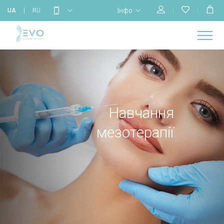
Інфо
UA
RU
МАГАЗИН
НАВЧАННЯ
ПРО
ГОЛОВНА
КАЛЕНДАР
БРЕНДИ
КОНТАКТИ
НАС
Навчання
мезотерапії