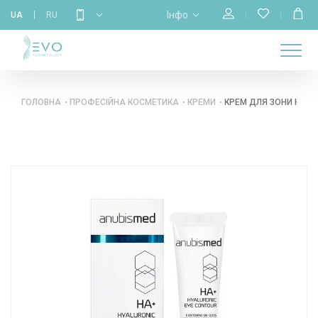
Інфо
UA
RU
МАГАЗИН
НАВЧАННЯ
ПРО
ГОЛОВНА
КАЛЕНДАР
БРЕНДИ
КОНТАКТИ
НАС
ГОЛОВНА
ПРОФЕСІЙНА КОСМЕТИКА
КРЕМИ
КРЕМ ДЛЯ ЗОНИ НАВКО