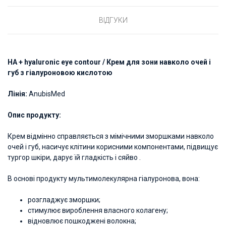
ВІДГУКИ
НА + hyaluronic eye contour / Крем для зони навколо очей і
губ з гіалуроновою кислотою
Лінія:
AnubisMed
Опис продукту:
Крем відмінно справляється з мімічними зморшками навколо
очей і губ, насичує клітини корисними компонентами, підвищує
тургор шкіри, дарує їй гладкість і сяйво .
В основі продукту мультимолекулярна гіалуронова, вона:
розгладжує зморшки;
стимулює вироблення власного колагену;
відновлює пошкоджені волокна;