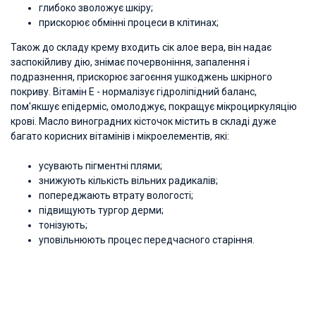
глибоко зволожує шкіру;
прискорює обмінні процеси в клітинах;
Також до складу крему входить сік алое вера, він надає
заспокійливу дію, знімає почервоніння, запалення і
подразнення, прискорює загоєння ушкоджень шкірного
покриву. Вітамін Е - нормалізує гідроліпідний баланс,
пом'якшує епідерміс, омолоджує, покращує мікроциркуляцію
крові. Масло виноградних кісточок містить в складі дуже
багато корисних вітамінів і мікроелементів, які:
усувають пігментні плями;
знижують кількість вільних радикалів;
попереджають втрату вологості;
підвищують тургор дерми;
тонізують;
уповільнюють процес передчасного старіння.