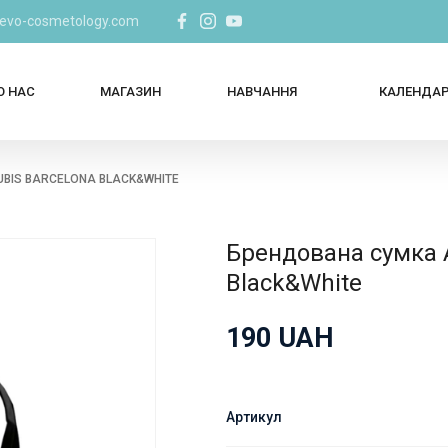
@evo-cosmetology.com
О НАС
МАГАЗИН
НАВЧАННЯ
КАЛЕНДА
BIS BARCELONA BLACK&WHITE
Брендована сумка A
Black&White
190
UAH
Артикул