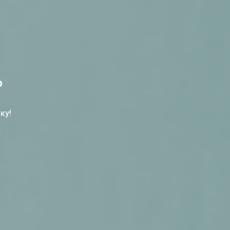
%
ку!