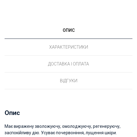
ОПИС
ХАРАКТЕРИСТИКИ
ДОСТАВКА І ОПЛАТА
ВІДГУКИ
Опис
Має виражену зволожуючу, омолоджуючу, регенеруючу,
заспокійливу дію. Усуває почервоніння, лущення шкіри.