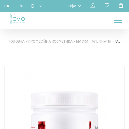
Інфо
UA
RU
МАГАЗИН
НАВЧАННЯ
ПРО
ГОЛОВНА
КАЛЕНДАР
БРЕНДИ
КОНТАКТИ
НАС
ГОЛОВНА
ПРОФЕСІЙНА КОСМЕТИКА
МАСКИ
АЛЬГІНАТНІ
FALTHY