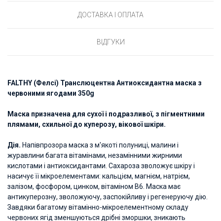
ДОСТАВКА І ОПЛАТА
ВІДГУКИ
FALTHY (Фелсі) Транслюцентна Антиоксидантна маска з
червоними ягодами 350g
Маска призначена для сухої і подразливої, з пігментними
плямами, схильної до куперозу, вікової шкіри.
Дія.
Напівпрозора маска з м'якоті полуниці, малини і
журавлини багата вітамінами, незамінними жирними
кислотами і антиоксидантами. Сахароза зволожує шкіру і
насичує її мікроелементами: кальцієм, магнієм, натрієм,
залізом, фосфором, цинком, вітаміном В6. Маска має
антикуперозну, зволожуючу, заспокійливу і регенеруючу дію.
Завдяки багатому вітамінно-мікроелементному складу
червоних ягід зменшуються дрібні зморшки, зникають