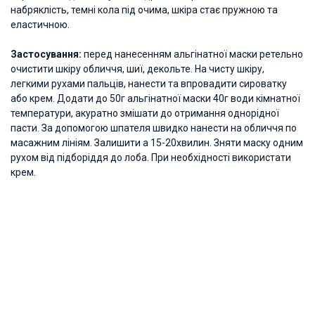
набряклість, темні кола під очима, шкіра стає пружною та
еластичною.
Застосування:
перед нанесенням альгінатної маски ретельно
очистити шкіру обличчя, шиї, декольте. На чисту шкіру,
легкими рухами пальців, нанести та впровадити сироватку
або крем. Додати до 50г альгінатної маски 40г води кімнатної
температури, акуратно змішати до отримання однорідної
пасти. За допомогою шпателя швидко нанести на обличчя по
масажним лініям. Залишити а 15-20хвилин. Зняти маску одним
рухом від підборіддя до лоба. При необхідності використати
крем.