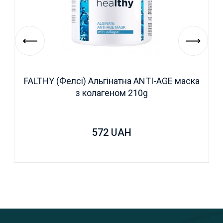
FALTHY (Фелсі) Альгінатна ANTI-AGE маска
з колагеном 210g
572
UAH