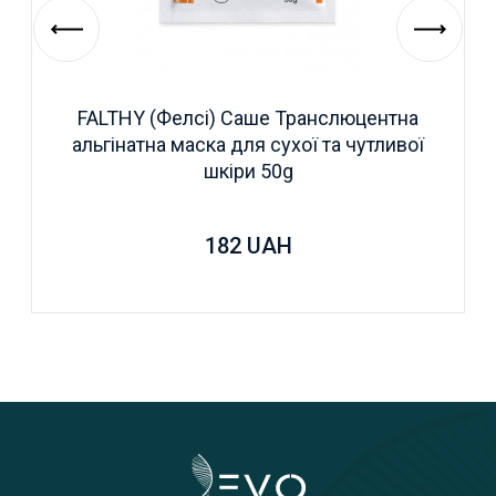
FALTHY (Фелсі) Саше Транслюцентна
альгінатна маска для сухої та чутливої
шкіри 50g
182
UAH