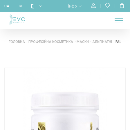
Інфо
UA
RU
МАГАЗИН
НАВЧАННЯ
ПРО
ГОЛОВНА
КАЛЕНДАР
БРЕНДИ
КОНТАКТИ
НАС
ГОЛОВНА
ПРОФЕСІЙНА КОСМЕТИКА
МАСКИ
АЛЬГІНАТНІ
FALTHY 