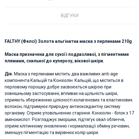
ВІДГУКИ
FALTHY (Фелсі) Золота альгінатна маска з перлинами 210g
Маска призначена для сухої і подразливої, з пігментними
плямами, схильної до
куперозу
, вікової шкіри.
Дія.
Маска з перлинами містить два важливих anti-age
компонента Кальцій та Конхіолін. Кальцій, що міститься в
перловому порошку добре засвоюється шкірою при
зовнішньому застосуванні, впливає на щільність шкіри,
сприяють збереженню цілісності колагенових та еластинових
волокон, підтримуює природну антиоксидантну систему
організму. Сприяє уповільненню старіння. Конхіолін - білок з 17
амінокислот. Розгладжує зморшки, підтягує овал обличчя,
сприяє клітинному оновленню і нормалізації обміну речовин,
зменшує пігментацію та вирівнює колір шкіри.