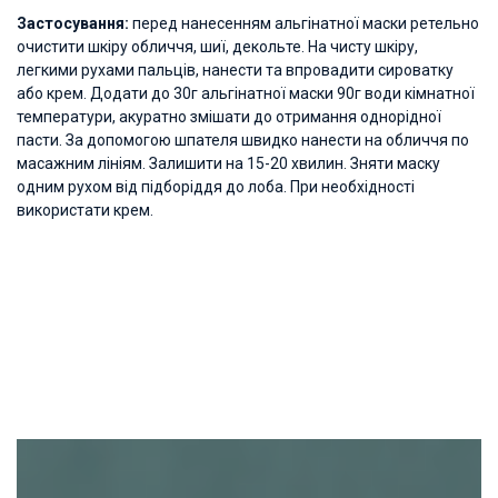
Застосування:
перед нанесенням альгінатної маски ретельно
очистити шкіру обличчя, шиї, декольте. На чисту шкіру,
легкими рухами пальців, нанести та впровадити сироватку
або крем. Додати до 30г альгінатної маски 90г води кімнатної
температури, акуратно змішати до отримання однорідної
пасти. За допомогою шпателя швидко нанести на обличчя по
масажним лініям. Залишити на 15-20 хвилин. Зняти маску
одним рухом від підборіддя до лоба. При необхідності
використати крем.