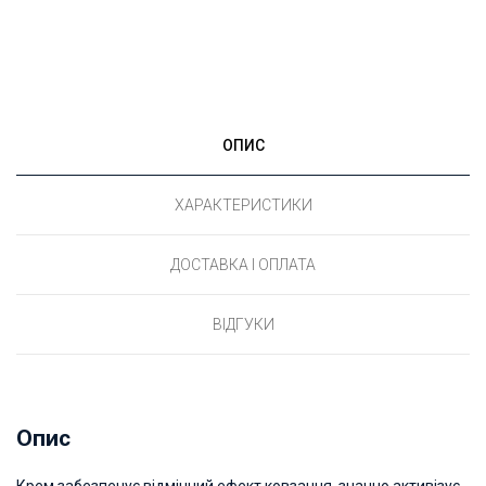
ОПИС
ХАРАКТЕРИСТИКИ
ДОСТАВКА І ОПЛАТА
ВІДГУКИ
Опис
Крем забезпечує відмінний ефект ковзання, значно активізує