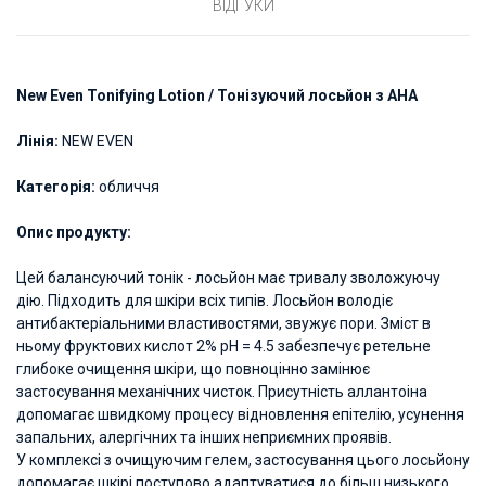
ВІДГУКИ
New Even Tonifying Lotion / Тонізуючий лосьйон з АНА
Лінія:
NEW EVEN
Категорія:
обличчя
Опис продукту:
Цей балансуючий тонік - лосьйон має тривалу зволожуючу
дію. Підходить для шкіри всіх типів. Лосьйон володіє
антибактеріальними властивостями, звужує пори. Зміст в
ньому фруктових кислот 2% рН = 4.5 забезпечує ретельне
глибоке очищення шкіри, що повноцінно замінює
застосування механічних чисток. Присутність аллантоіна
допомагає швидкому процесу відновлення епітелію, усунення
запальних, алергічних та інших неприємних проявів.
У комплексі з очищуючим гелем, застосування цього лосьйону
допомагає шкірі поступово адаптуватися до більш низького