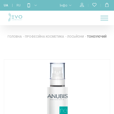
Інфо
UA
RU
МАГАЗИН
НАВЧАННЯ
ПРО
ГОЛОВНА
КАЛЕНДАР
БРЕНДИ
КОНТАКТИ
НАС
ГОЛОВНА
ПРОФЕСІЙНА КОСМЕТИКА
ЛОСЬЙОНИ
ТОНІЗУЮЧИЙ ЛОСЬ