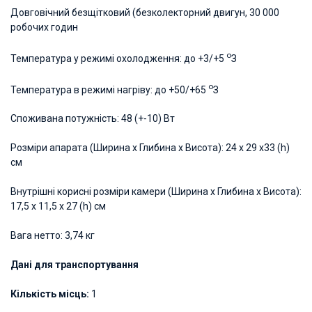
Довговічний безщітковий (безколекторний двигун, 30 000
робочих годин
о
Температура у режимі охолодження: до +3/+5
З
о
Температура в режимі нагріву: до +50/+65
З
Споживана потужність: 48 (+-10) Вт
Розміри апарата (Ширина х Глибина х Висота): 24 х 29 х33 (h)
см
Внутрішні корисні розміри камери (Ширина х Глибина х Висота):
17,5 х 11,5 х 27 (h) см
Вага нетто: 3,74 кг
Дані для транспортування
Кількість місць:
1