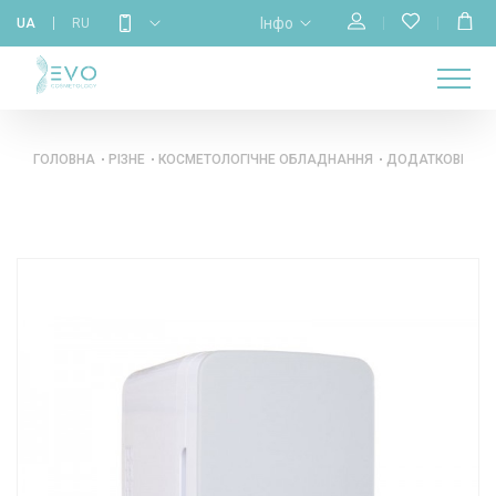
Інфо
UA
RU
МАГАЗИН
НАВЧАННЯ
ПРО
ГОЛОВНА
КАЛЕНДАР
БРЕНДИ
КОНТАКТИ
НАС
ГОЛОВНА
РІЗНЕ
КОСМЕТОЛОГІЧНЕ ОБЛАДНАННЯ
ДОДАТКОВЕ ОБ