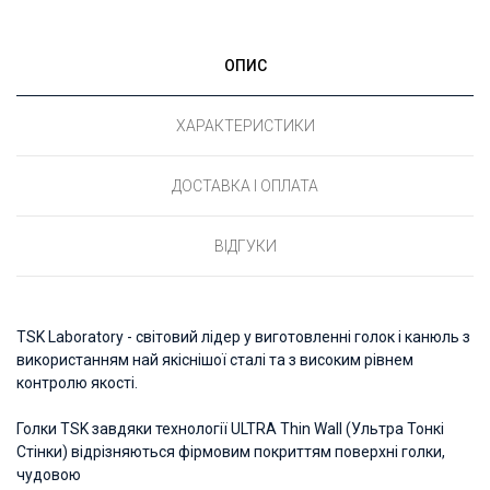
ОПИС
ХАРАКТЕРИСТИКИ
ДОСТАВКА І ОПЛАТА
ВІДГУКИ
TSK Laboratory - світовий лідер у виготовленні голок і канюль з
використанням най якіснішої сталі та з високим рівнем
контролю якості.
Голки TSK завдяки технології ULTRA Thin Wall (Ультра Тонкі
Стінки) відрізняються фірмовим покриттям поверхні голки,
чудовою