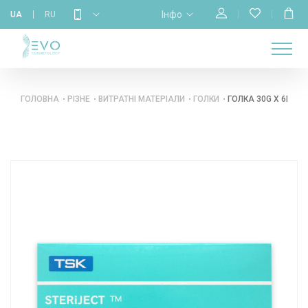
Інфо
UA
RU
МАГАЗИН
НАВЧАННЯ
ПРО
ГОЛОВНА
КАЛЕНДАР
БРЕНДИ
КОНТАКТИ
НАС
ГОЛОВНА
РІЗНЕ
ВИТРАТНІ МАТЕРІАЛИ
ГОЛКИ
ГОЛКА 30G X 6MM 