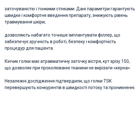
заточуваністю і тонкими стінками. Дані параметри гарантують
швидке і комфортне введення препарату, знижують рівень
травмування шкіри,
дозволяють набагато точніше імплантувати філлер, що
забезпечує зручність в роботі, безпеку і комфортність
процедур для пацієнта.
Кінчик голки має атравматичну заточку вістря, кут зрізу 150,
що дозволяє при проколюванні тканини не вирізати «керна».
Незалежні дослідження підтвердили, що голки TSK
перевершують конкурентів в швидкості потоку та проникненні.