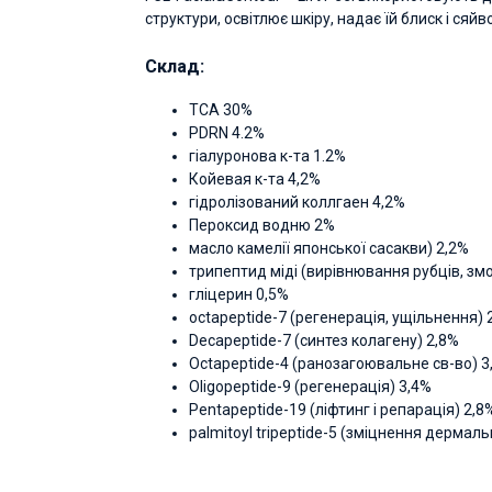
структури, освітлює шкіру, надає їй блиск і сяй
Склад:
ТСА 30%
PDRN 4.2%
гіалуронова к-та 1.2%
Койевая к-та 4,2%
гідролізований коллгаен 4,2%
Пероксид водню 2%
масло камелії японської сасакви) 2,2%
трипептид міді (вирівнювання рубців, зм
гліцерин 0,5%
octapeptide-7 (регенерація, ущільнення)
Decapeptide-7 (синтез колагену) 2,8%
Octapeptide-4 (ранозагоювальне св-во) 3
Oligopeptide-9 (регенерація) 3,4%
Pentapeptide-19 (ліфтинг і репарація) 2,8
palmitoyl tripeptide-5 (зміцнення дермал