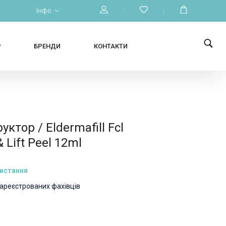
Інфо
Р
БРЕНДИ
КОНТАКТИ
уктор / Eldermafill Fcl
& Lift Peel 12ml
ристання
зареєстрованих фахівців