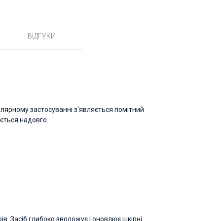
ВІДГУКИ
улярному застосуванні з'являється помітний
ається надовго.
ів. Засіб глибоко зволожує і оновлює шкірні