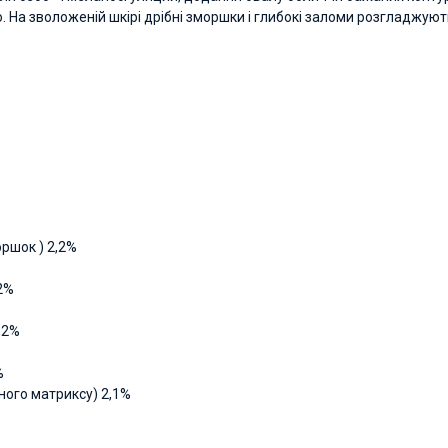
во. На зволоженій шкірі дрібні зморшки і глибокі заломи розгладжуют
оршок ) 2,2%
 2%
,2%
%
ьного матриксу) 2,1%