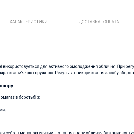
ХАРАКТЕРИСТИКИ
ДОСТАВКА І ОПЛАТА
Peel використовується для активного омолодження обличчя. При рег
кіра стає м'якою і пружною. Результат використання засобу зберіг
 шкіру
магає в боротьбі з:
ми;
для себо - і меланоєгуляции, додання овалу обличчя бажаних контур