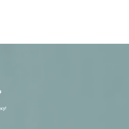
%
ку!