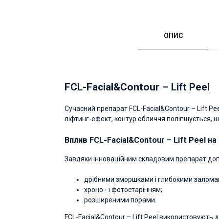
ОПИС
FCL-Facial&Contour – Lift Peel
Cучасний препарат FCL-Facial&Contour – Lift 
ліфтинг-ефект, контур обличчя поліпшується, ш
Вплив FCL-Facial&Contour – Lift Peel на
Завдяки інноваційним складовим препарат допо
дрібними зморшками і глибокими залома
хроно - і фотостарінням;
розширеними порами.
FCL-Facial&Contour – Lift Peel використовують 