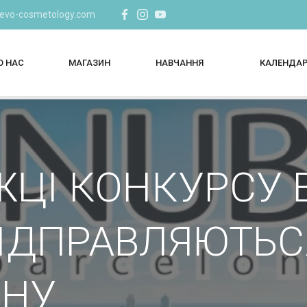
@evo-cosmetology.com
О НАС
МАГАЗИН
НАВЧАННЯ
КАЛЕНДА
ЦІ КОНКУРСУ 
ВІДПРАВЛЯЮТЬС
ОНУ