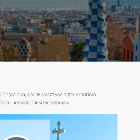
S Barcelona, ознайомляться з технологією
ста і неймовірним екскурсіям.