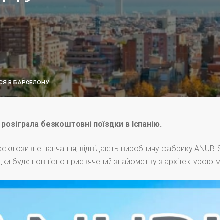
СЯ В БАРСЕЛОНУ
 розіграла безкоштовні поїздки в Іспанію.
 ексклюзивне навчання, відвідають виробничу фабрику ANUBI
ки буде повністю присвячений знайомству з архітектурою мі