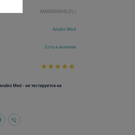
AM000000ASL(FL)
Anubis Med
Есть в наличии
ubis Med - не тестируется на