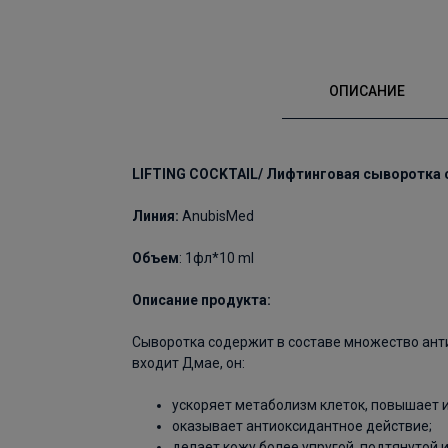
ОПИСАНИЕ
LIFTING COCKTAIL/ Лифтинговая сыворотка
Линия:
AnubisMed
Объем
: 1фл*10 ml
Описание продукта:
Сыворотка содержит в составе множество ант
входит Дмае, он:
ускоряет метаболизм клеток, повышает и
оказывает антиоксидантное действие;
делает кожу более упругой, подтянутой 