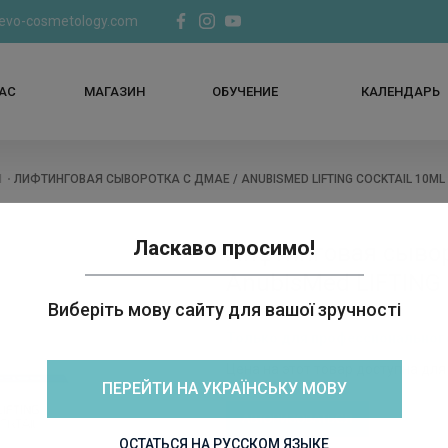
@evo-cosmetology.com
НАС
МАГАЗИН
ОБУЧЕНИЕ
КАЛЕНДАРЬ
Я
ЛИФТИНГОВАЯ СЫВОРОТКА С ДМАЕ / ANUBISMED LIFTING COCKTAIL 10ML
Ласкаво просимо!
Лифтинговая сывор
AnubisMed LIFTING
Виберіть мову сайту для вашої зручності
Только для профессиональног
Цена на этот товар доступна дл
ПЕРЕЙТИ НА УКРАЇНСЬКУ МОВУ
АВТОРИЗОВАТЬСЯ
ОСТАТЬСЯ НА РУССКОМ ЯЗЫКЕ