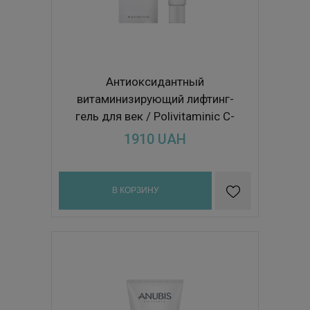
Антиоксидантный
витаминизирующий лифтинг-
гель для век / Polivitaminic C-
lift eye contour 18ml
1910
UAH
В КОРЗИНУ