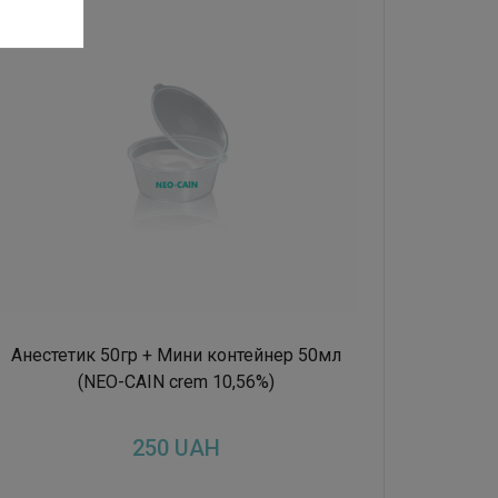
Анестетик 50гр + Мини контейнер 50мл
(NEO-CAIN crem 10,56%)
250
UAH