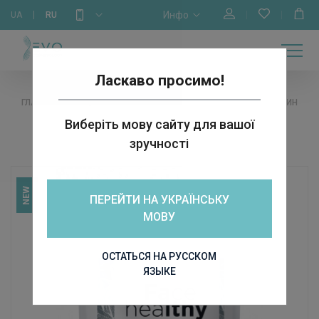
Инфо
UA
RU
МАГАЗИН
ОБУЧЕНИЕ
ГЛАВНАЯ
О НАС
КАЛЕНДАРЬ
БРЕНДЫ
КОНТАКТЫ
Ласкаво просимо!
ГЛАВНАЯ
ПРОФЕССИОНАЛЬНАЯ КОСМЕТИКА
МАСКИ
АЛЬГИНАТН
Виберіть мову сайту для вашої
зручності
NEW
ПЕРЕЙТИ НА УКРАЇНСЬКУ
МОВУ
ОСТАТЬСЯ НА РУССКОМ
ЯЗЫКЕ